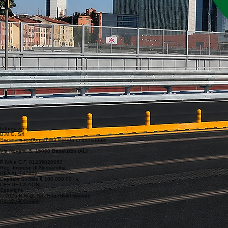
Informazioni
B.M.G. Srl
Società a responsabilità limitata unipersonale
Via Novara, 5, 15060 Basaluzzo (AL)
P.IVA e C.F. 01235020060
Reg. Imprese di Alessandria
REA AL-147802
Capitale Sociale € 100.000,00 i.v.
CERTIFICAZIONI
Copyright
© 2026 B.M.G. Srl. Tutti i diritti riservati.
Privacy & Cookie