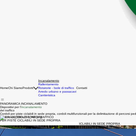
Incanalamento
Rallentamento
Home
Chi Siamo
Prodotti
Rotatorie - Isole di traffico
Contatti
Arredo urbano e passacavi
Cantieristica
PANORAMICA INCANALAMENTO
Dispositivi per l'
incanalamento
del traffico
Cordoli per piste ciclabili in sede propria, cordoli multifunzionali per la delimitazione di percorsi pedo
BIKER: CORDOLO SPARTITRAFFICO
PER PISTE CICLABILI IN SEDE PROPRIA
BIKER/SP: CORDOLO SPARTITRAFFICO PER PISTE CICLABILI IN SEDE PROPRIA
CORDOLI MULTIFUNZIONALI