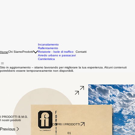
Incanalamento
Rallentamento
Chi Siamo
Prodotti
Rotatorie - Isole di traffico
Contatti
Home
Arredo urbano e passacavi
Cantieristica
Sito in aggiornamento – stiamo lavorando per migliorare la tua esperienza. Alcuni contenuti
potrebbero essere temporaneamente non disponibili.
Prodotti per la
segnaletica
stradale e la viabilità
Oltre 50 anni di esperienza nella realizzazione di articoli tecnici per la sicurezza stradale in
gomma e materie plastiche. Sistemi modulari, resistenti e facili da installare per imprese e
operatori del settore.
SCOPRI CHI SIAMO
CONTATTACI
50+