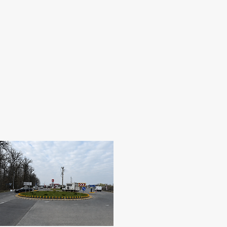
06
Rondò - Rotatoria modulare
Rotatoria modulare, dotata di inserti rifrangenti e
delineatori cilindrici.