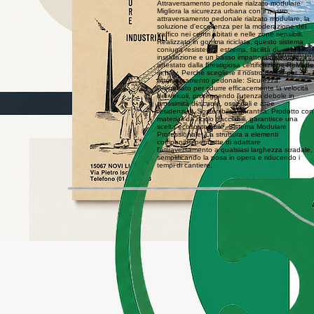
100%
anni di esperienza
Made in Italy
SoLUZIONI
personalizzate
I PRODOTTI B.M.G.
I nostri prodotti
SCOPRI I PRODOTTI
Previous
01
Attraversamento pedonale rialzato modulare
Migliora la sicurezza urbana con il nostro
attraversamento pedonale rialzato modulare, la
soluzione d'eccellenza per la moderazione del
traffico nei centri abitati e nelle zone sensibili.
Realizzato in gomma riciclata, questo sistema
coniuga resistenza estrema, facilità di
installazione e un basso impatto ambientale,
attestato dalla prestigiosa certificazione ReMade
in Italy. Perché scegliere il nostro dosso per
attraversamento pedonale: Sicurezza:
Progettato per ridurre efficacemente la velocità
dei veicoli, proteggendo l'utenza debole in
prossimità di scuole, ospedali e aree
residenziali. Sostenibilità garantita: Prodotto con
materiali da riciclo tracciabili, garantisce una
scelta ecosostenibile. Sistema Modulare
Professionale: La struttura a elementi
componibili permette di adattare
l'attraversamento a qualsiasi larghezza stradale,
semplificando la posa in opera e riducendo i
tempi di cantiere.