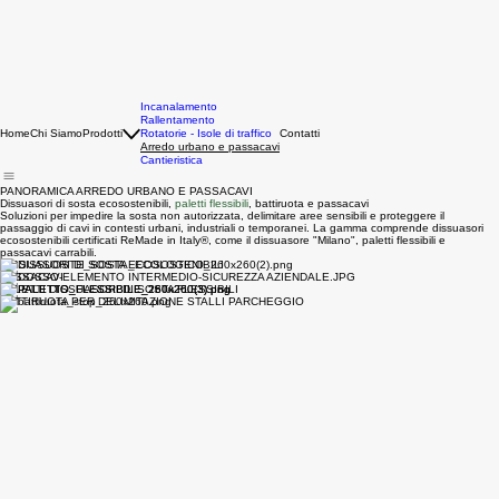
Incanalamento
Rallentamento
Home
Chi Siamo
Prodotti
Rotatorie - Isole di traffico
Contatti
Arredo urbano e passacavi
Cantieristica
PANORAMICA ARREDO URBANO E PASSACAVI
Dissuasori di sosta ecosostenibili,
paletti flessibili
, battiruota e passacavi
Soluzioni per impedire la sosta non autorizzata, delimitare aree sensibili e proteggere il
passaggio di cavi in contesti urbani, industriali o temporanei. La gamma comprende dissuasori
ecosostenibili certificati ReMade in Italy®, come il dissuasore "Milano", paletti flessibili e
passacavi carrabili.
DISSUASORI DI SOSTA ECOSOSTENIBILI
PASSACAVI
PALETTI DISSUASORI DI SOSTA FLESSIBILI
BATTIRUOTA PER DELIMITAZIONE STALLI PARCHEGGIO