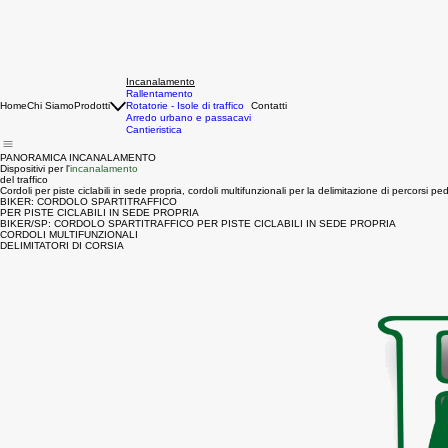
Incanalamento
Rallentamento
Home
Chi Siamo
Prodotti
Rotatorie - Isole di traffico
Contatti
Arredo urbano e passacavi
Cantieristica
PANORAMICA INCANALAMENTO
Dispositivi per l'
incanalamento
del traffico
Cordoli per piste ciclabili in sede propria, cordoli multifunzionali per la delimitazione di percorsi pedo
BIKER: CORDOLO SPARTITRAFFICO
PER PISTE CICLABILI IN SEDE PROPRIA
BIKER/SP: CORDOLO SPARTITRAFFICO PER PISTE CICLABILI IN SEDE PROPRIA
CORDOLI MULTIFUNZIONALI
DELIMITATORI DI CORSIA