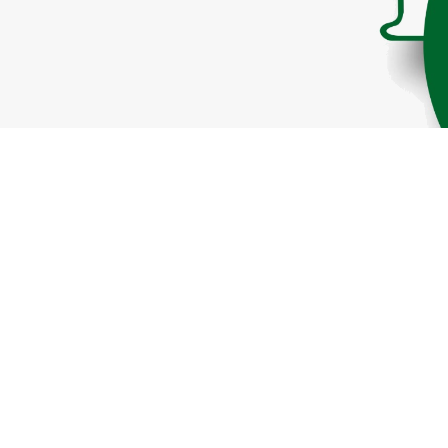
Informazioni
B.M.G. Srl
Società a responsabilità limitata unipersonale
Via Novara, 5, 15060 Basaluzzo (AL)